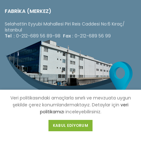
FABRİKA (MERKEZ)
Selahattin Eyyubi Mahallesi Piri Reis Caddesi No:6 Kıraç/
İstanbul
Tel :
0-212-689 56 89-98
Fax :
0-212-689 56 99
Veri politikasındaki amaçlarla sınırlı ve mevzuata uygun
şekilde çerez konumlandırmaktayız. Detaylar için
veri
politikamızı
inceleyebilirsiniz.
Copyright © 2020 Çetinkaya Pano |
Çetinkaya Pano Fiyat
KABUL EDIYORUM
Listesi