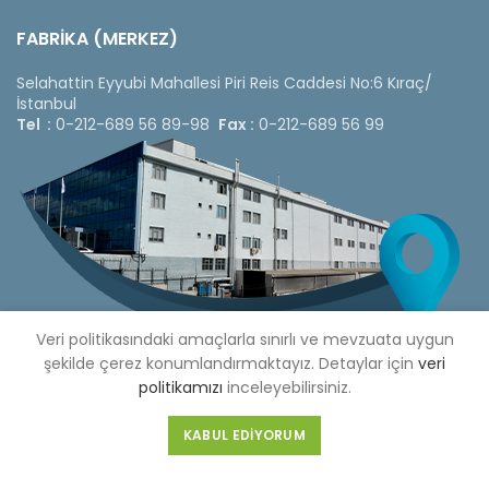
FABRİKA (MERKEZ)
Selahattin Eyyubi Mahallesi Piri Reis Caddesi No:6 Kıraç/
İstanbul
Tel :
0-212-689 56 89-98
Fax :
0-212-689 56 99
Veri politikasındaki amaçlarla sınırlı ve mevzuata uygun
şekilde çerez konumlandırmaktayız. Detaylar için
veri
politikamızı
inceleyebilirsiniz.
Copyright © 2020 Çetinkaya Pano |
Çetinkaya Pano Fiyat
KABUL EDIYORUM
Listesi