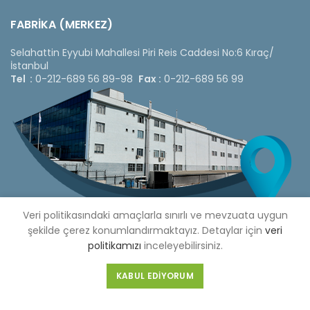
FABRİKA (MERKEZ)
Selahattin Eyyubi Mahallesi Piri Reis Caddesi No:6 Kıraç/
İstanbul
Tel :
0-212-689 56 89-98
Fax :
0-212-689 56 99
Veri politikasındaki amaçlarla sınırlı ve mevzuata uygun
şekilde çerez konumlandırmaktayız. Detaylar için
veri
politikamızı
inceleyebilirsiniz.
Copyright © 2020 Çetinkaya Pano |
Çetinkaya Pano Fiyat
KABUL EDIYORUM
Listesi