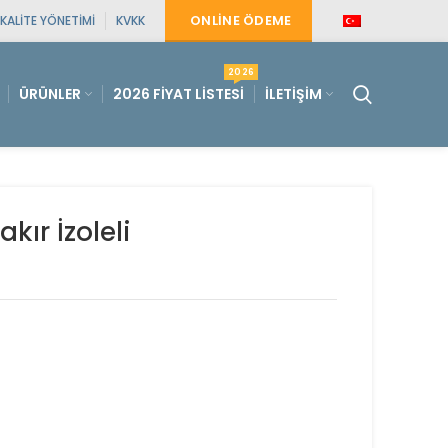
ONLINE ÖDEME
KALITE YÖNETIMI
KVKK
2026
ÜRÜNLER
2026 FIYAT LISTESI
İLETIŞIM
kır İzoleli