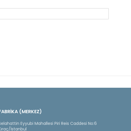
FABRİKA (MERKEZ)
Selahattin Eyyubi Mahallesi Piri Reis Caddesi No:6
Kıraç/İstanbul