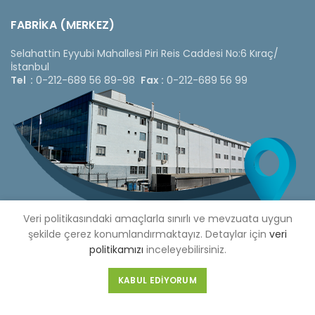
FABRİKA (MERKEZ)
Selahattin Eyyubi Mahallesi Piri Reis Caddesi No:6 Kıraç/
İstanbul
Tel :
0-212-689 56 89-98
Fax :
0-212-689 56 99
Veri politikasındaki amaçlarla sınırlı ve mevzuata uygun
şekilde çerez konumlandırmaktayız. Detaylar için
veri
politikamızı
inceleyebilirsiniz.
Copyright © 2020 Çetinkaya Pano |
Çetinkaya Pano Fiyat
KABUL EDIYORUM
Listesi