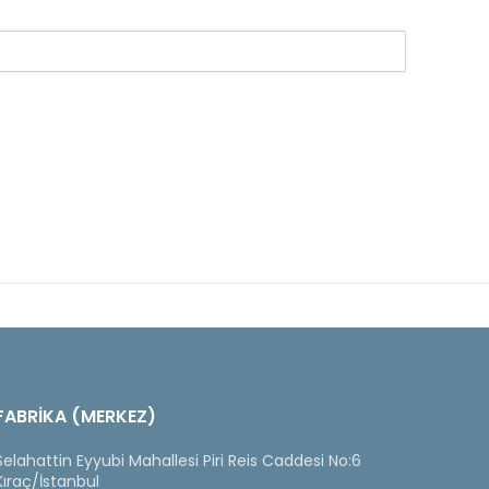
FABRİKA (MERKEZ)
Selahattin Eyyubi Mahallesi Piri Reis Caddesi No:6
Kıraç/İstanbul