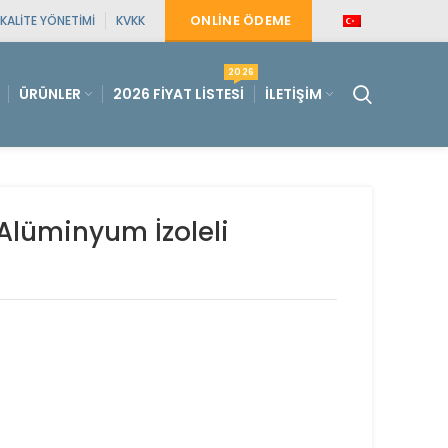
ONLINE ÖDEME
KALITE YÖNETIMI
KVKK
2026
ÜRÜNLER
2026 FIYAT LISTESI
İLETIŞIM
Alüminyum İzoleli