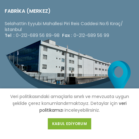
FABRİKA (MERKEZ)
Selahattin Eyyubi Mahallesi Piri Reis Caddesi No:6 Kıraç/
İstanbul
Tel :
0-212-689 56 89-98
Fax :
0-212-689 56 99
Veri politikasındaki amaçlarla sınırlı ve mevzuata uygun
şekilde çerez konumlandırmaktayız. Detaylar için
veri
politikamızı
inceleyebilirsiniz.
Copyright © 2020 Çetinkaya Pano |
Çetinkaya Pano Fiyat
KABUL EDIYORUM
Listesi