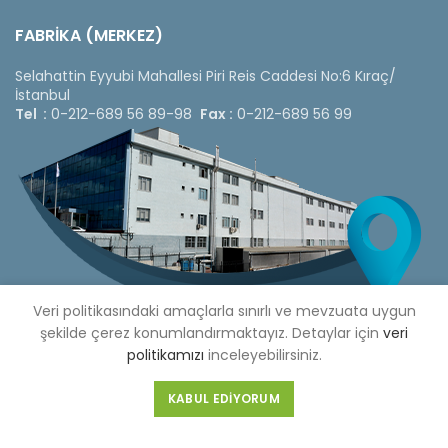
FABRİKA (MERKEZ)
Selahattin Eyyubi Mahallesi Piri Reis Caddesi No:6 Kıraç/
İstanbul
Tel :
0-212-689 56 89-98
Fax :
0-212-689 56 99
Veri politikasındaki amaçlarla sınırlı ve mevzuata uygun
şekilde çerez konumlandırmaktayız. Detaylar için
veri
politikamızı
inceleyebilirsiniz.
Copyright © 2020 Çetinkaya Pano |
Çetinkaya Pano Fiyat
KABUL EDIYORUM
Listesi