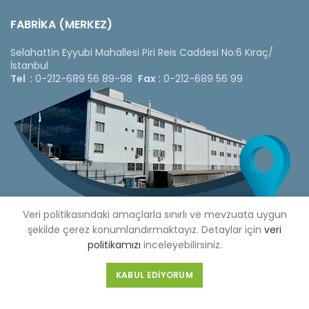
FABRİKA (MERKEZ)
Selahattin Eyyubi Mahallesi Piri Reis Caddesi No:6 Kıraç/
İstanbul
Tel :
0-212-689 56 89-98
Fax :
0-212-689 56 99
Veri politikasındaki amaçlarla sınırlı ve mevzuata uygun
şekilde çerez konumlandırmaktayız. Detaylar için
veri
politikamızı
inceleyebilirsiniz.
Copyright © 2020 Çetinkaya Pano |
Çetinkaya Pano Fiyat
KABUL EDIYORUM
Listesi