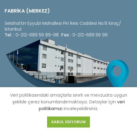
FABRİKA (MERKEZ)
Selahattin Eyyubi Mahallesi Piri Reis Caddesi No:6 Kıraç/
İstanbul
Tel :
0-212-689 56 89-98
Fax :
0-212-689 56 99
Veri politikasındaki amaçlarla sınırlı ve mevzuata uygun
şekilde çerez konumlandırmaktayız. Detaylar için
veri
politikamızı
inceleyebilirsiniz.
Copyright © 2020 Çetinkaya Pano |
Çetinkaya Pano Fiyat
KABUL EDIYORUM
Listesi