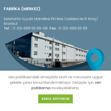
FABRİKA (MERKEZ)
Selahattin Eyyubi Mahallesi Piri Reis Caddesi No:6 Kıraç/
İstanbul
Tel :
0-212-689 56 89-98
Fax :
0-212-689 56 99
Veri politikasındaki amaçlarla sınırlı ve mevzuata uygun
şekilde çerez konumlandırmaktayız. Detaylar için
veri
politikamızı
inceleyebilirsiniz.
Copyright © 2020 Çetinkaya Pano |
Çetinkaya Pano Fiyat
KABUL EDIYORUM
Listesi