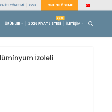
ONLINE ÖDEME
KALITE YÖNETIMI
KVKK
2026
ÜRÜNLER
2026 FIYAT LISTESI
İLETIŞIM
lüminyum İzoleli