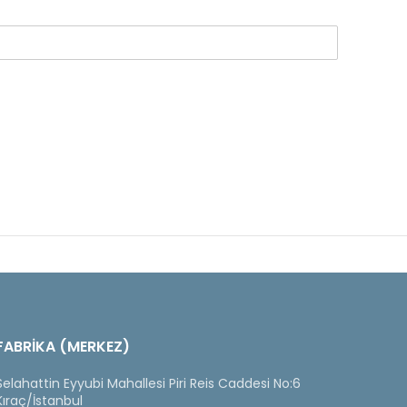
FABRİKA (MERKEZ)
Selahattin Eyyubi Mahallesi Piri Reis Caddesi No:6
Kıraç/İstanbul