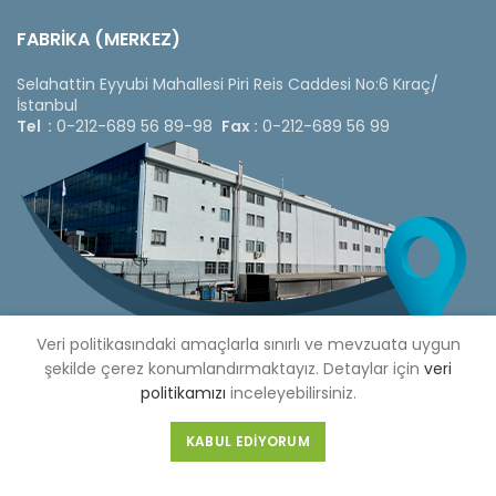
FABRİKA (MERKEZ)
Selahattin Eyyubi Mahallesi Piri Reis Caddesi No:6 Kıraç/
İstanbul
Tel :
0-212-689 56 89-98
Fax :
0-212-689 56 99
Veri politikasındaki amaçlarla sınırlı ve mevzuata uygun
şekilde çerez konumlandırmaktayız. Detaylar için
veri
politikamızı
inceleyebilirsiniz.
Copyright © 2020 Çetinkaya Pano |
Çetinkaya Pano Fiyat
KABUL EDIYORUM
Listesi