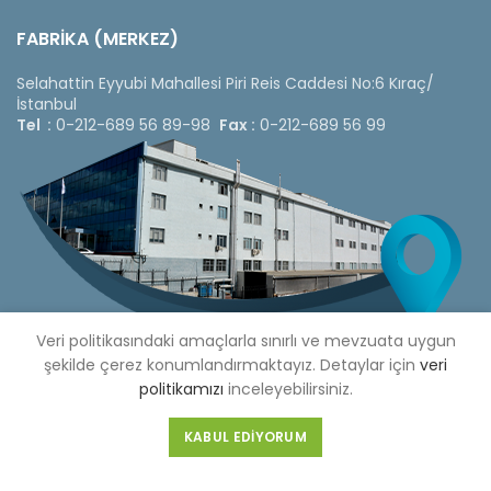
FABRİKA (MERKEZ)
Selahattin Eyyubi Mahallesi Piri Reis Caddesi No:6 Kıraç/
İstanbul
Tel :
0-212-689 56 89-98
Fax :
0-212-689 56 99
Veri politikasındaki amaçlarla sınırlı ve mevzuata uygun
şekilde çerez konumlandırmaktayız. Detaylar için
veri
politikamızı
inceleyebilirsiniz.
Copyright © 2020 Çetinkaya Pano |
Çetinkaya Pano Fiyat
KABUL EDIYORUM
Listesi