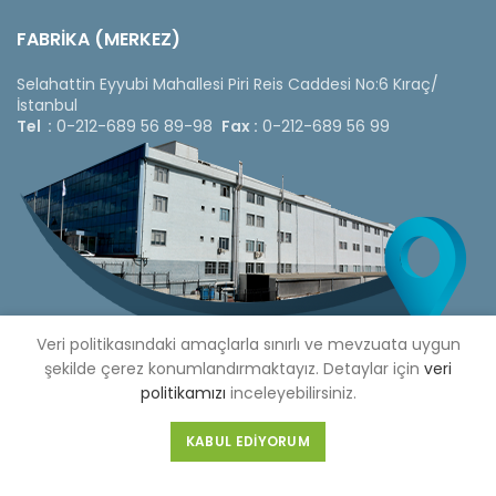
FABRİKA (MERKEZ)
Selahattin Eyyubi Mahallesi Piri Reis Caddesi No:6 Kıraç/
İstanbul
Tel :
0-212-689 56 89-98
Fax :
0-212-689 56 99
Veri politikasındaki amaçlarla sınırlı ve mevzuata uygun
şekilde çerez konumlandırmaktayız. Detaylar için
veri
politikamızı
inceleyebilirsiniz.
Copyright © 2020 Çetinkaya Pano |
Çetinkaya Pano Fiyat
KABUL EDIYORUM
Listesi