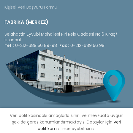
Kişisel Veri Başvuru Formu
FABRİKA (MERKEZ)
Selahattin Eyyubi Mahallesi Piri Reis Caddesi No:6 Kıraç/
İstanbul
Tel :
0-212-689 56 89-98
Fax :
0-212-689 56 99
Veri politikasındaki amaçlarla sınırlı ve mevzuata uygun
şekilde çerez konumlandırmaktayız. Detaylar için
veri
politikamızı
inceleyebilirsiniz.
Copyright © 2020 Çetinkaya Pano |
Çetinkaya Pano Fiyat