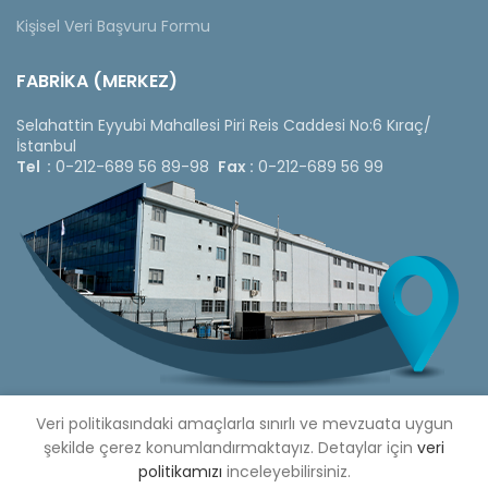
Kişisel Veri Başvuru Formu
FABRİKA (MERKEZ)
Selahattin Eyyubi Mahallesi Piri Reis Caddesi No:6 Kıraç/
İstanbul
Tel :
0-212-689 56 89-98
Fax :
0-212-689 56 99
Veri politikasındaki amaçlarla sınırlı ve mevzuata uygun
şekilde çerez konumlandırmaktayız. Detaylar için
veri
politikamızı
inceleyebilirsiniz.
Copyright © 2020 Çetinkaya Pano |
Çetinkaya Pano Fiyat