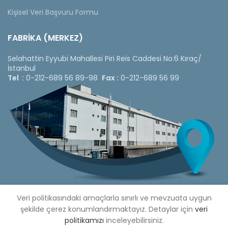
Kişisel Veri Başvuru Formu
FABRİKA (MERKEZ)
Selahattin Eyyubi Mahallesi Piri Reis Caddesi No:6 Kıraç/
İstanbul
Tel :
0-212-689 56 89-98
Fax :
0-212-689 56 99
Veri politikasındaki amaçlarla sınırlı ve mevzuata uygun
şekilde çerez konumlandırmaktayız. Detaylar için
veri
politikamızı
inceleyebilirsiniz.
Copyright © 2020 Çetinkaya Pano |
Çetinkaya Pano Fiyat