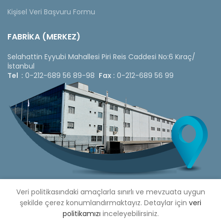
Kişisel Veri Başvuru Formu
FABRİKA (MERKEZ)
Selahattin Eyyubi Mahallesi Piri Reis Caddesi No:6 Kıraç/
İstanbul
Tel :
0-212-689 56 89-98
Fax :
0-212-689 56 99
Veri politikasındaki amaçlarla sınırlı ve mevzuata uygun
şekilde çerez konumlandırmaktayız. Detaylar için
veri
politikamızı
inceleyebilirsiniz.
Copyright © 2020 Çetinkaya Pano |
Çetinkaya Pano Fiyat