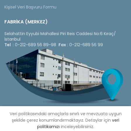
Kişisel Veri Başvuru Formu
FABRİKA (MERKEZ)
Selahattin Eyyubi Mahallesi Piri Reis Caddesi No:6 Kıraç/
İstanbul
Tel :
0-212-689 56 89-98
Fax :
0-212-689 56 99
Veri politikasındaki amaçlarla sınırlı ve mevzuata uygun
şekilde çerez konumlandırmaktayız. Detaylar için
veri
politikamızı
inceleyebilirsiniz.
Copyright © 2020 Çetinkaya Pano |
Çetinkaya Pano Fiyat