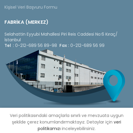
Kişisel Veri Başvuru Formu
FABRİKA (MERKEZ)
Selahattin Eyyubi Mahallesi Piri Reis Caddesi No:6 Kıraç/
İstanbul
Tel :
0-212-689 56 89-98
Fax :
0-212-689 56 99
Veri politikasındaki amaçlarla sınırlı ve mevzuata uygun
şekilde çerez konumlandırmaktayız. Detaylar için
veri
politikamızı
inceleyebilirsiniz.
Copyright © 2020 Çetinkaya Pano |
Çetinkaya Pano Fiyat