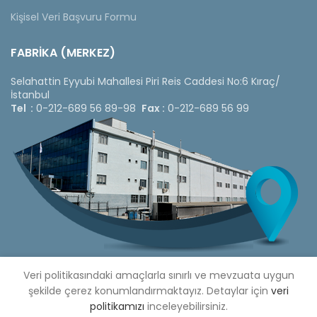
Kişisel Veri Başvuru Formu
FABRİKA (MERKEZ)
Selahattin Eyyubi Mahallesi Piri Reis Caddesi No:6 Kıraç/
İstanbul
Tel :
0-212-689 56 89-98
Fax :
0-212-689 56 99
Veri politikasındaki amaçlarla sınırlı ve mevzuata uygun
şekilde çerez konumlandırmaktayız. Detaylar için
veri
politikamızı
inceleyebilirsiniz.
Copyright © 2020 Çetinkaya Pano |
Çetinkaya Pano Fiyat