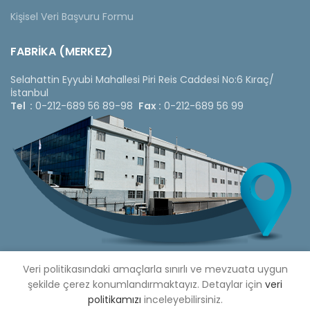
Kişisel Veri Başvuru Formu
FABRİKA (MERKEZ)
Selahattin Eyyubi Mahallesi Piri Reis Caddesi No:6 Kıraç/
İstanbul
Tel :
0-212-689 56 89-98
Fax :
0-212-689 56 99
Veri politikasındaki amaçlarla sınırlı ve mevzuata uygun
şekilde çerez konumlandırmaktayız. Detaylar için
veri
politikamızı
inceleyebilirsiniz.
Copyright © 2020 Çetinkaya Pano |
Çetinkaya Pano Fiyat