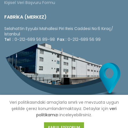
Kişisel Veri Başvuru Formu
FABRİKA (MERKEZ)
Selahattin Eyyubi Mahallesi Piri Reis Caddesi No:6 Kıraç/
İstanbul
Tel :
0-212-689 56 89-98
Fax :
0-212-689 56 99
Veri politikasındaki amaçlarla sınırlı ve mevzuata uygun
şekilde çerez konumlandırmaktayız. Detaylar için
veri
politikamızı
inceleyebilirsiniz.
Copyright © 2020 Çetinkaya Pano |
Çetinkaya Pano Fiyat
Listesi
KABUL EDIYORUM