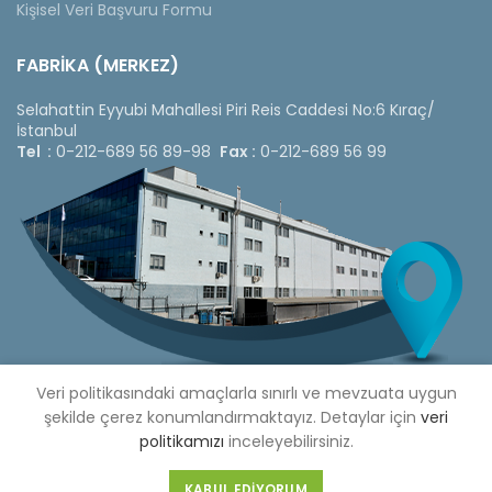
Kişisel Veri Başvuru Formu
FABRİKA (MERKEZ)
Selahattin Eyyubi Mahallesi Piri Reis Caddesi No:6 Kıraç/
İstanbul
Tel :
0-212-689 56 89-98
Fax :
0-212-689 56 99
Veri politikasındaki amaçlarla sınırlı ve mevzuata uygun
şekilde çerez konumlandırmaktayız. Detaylar için
veri
politikamızı
inceleyebilirsiniz.
Copyright © 2020 Çetinkaya Pano |
Çetinkaya Pano Fiyat
Listesi
KABUL EDIYORUM