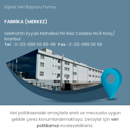
Kişisel Veri Başvuru Formu
FABRİKA (MERKEZ)
Selahattin Eyyubi Mahallesi Piri Reis Caddesi No:6 Kıraç/
İstanbul
Tel :
0-212-689 56 89-98
Fax :
0-212-689 56 99
Veri politikasındaki amaçlarla sınırlı ve mevzuata uygun
şekilde çerez konumlandırmaktayız. Detaylar için
veri
politikamızı
inceleyebilirsiniz.
Copyright © 2020 Çetinkaya Pano |
Çetinkaya Pano Fiyat