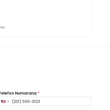
rler
Telefon Numaranız
*