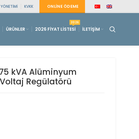
ONLINE ÖDEME
E YÖNETIMI
KVKK
2026
ÜRÜNLER
2026 FIYAT LISTESI
İLETIŞIM
 75 kVA Alüminyum
i Voltaj Regülatörü