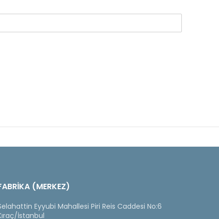
FABRİKA (MERKEZ)
Selahattin Eyyubi Mahallesi Piri Reis Caddesi No:6
Kıraç/İstanbul