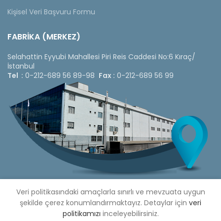
Kişisel Veri Başvuru Formu
FABRİKA (MERKEZ)
Selahattin Eyyubi Mahallesi Piri Reis Caddesi No:6 Kıraç/
İstanbul
Tel :
0-212-689 56 89-98
Fax :
0-212-689 56 99
Veri politikasındaki amaçlarla sınırlı ve mevzuata uygun
şekilde çerez konumlandırmaktayız. Detaylar için
veri
politikamızı
inceleyebilirsiniz.
Copyright © 2020 Çetinkaya Pano |
Çetinkaya Pano Fiyat