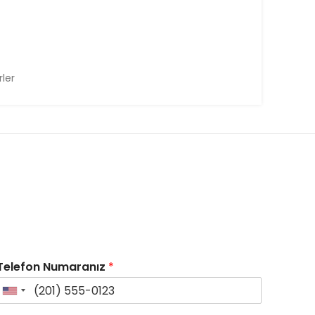
rler
Telefon Numaranız
*