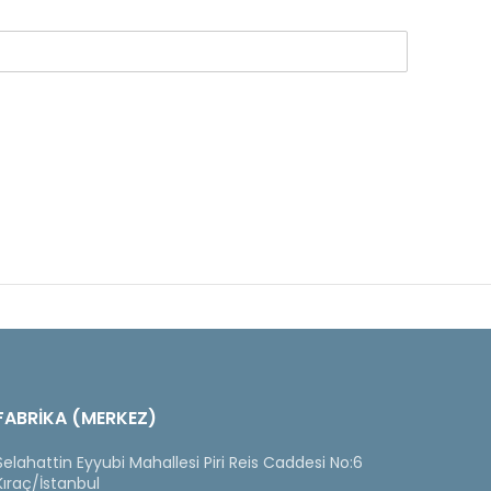
FABRİKA (MERKEZ)
Selahattin Eyyubi Mahallesi Piri Reis Caddesi No:6
Kıraç/İstanbul