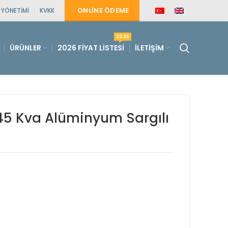
ONLINE ÖDEME
E YÖNETIMI
KVKK
2026
ÜRÜNLER
2026 FIYAT LISTESI
İLETIŞIM
45 Kva Alüminyum Sargılı