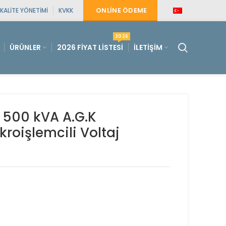
ONLINE ÖDEME
KALITE YÖNETIMI
KVKK
2026
ÜRÜNLER
2026 FIYAT LISTESI
İLETIŞIM
 500 kVA A.G.K
kroişlemcili Voltaj