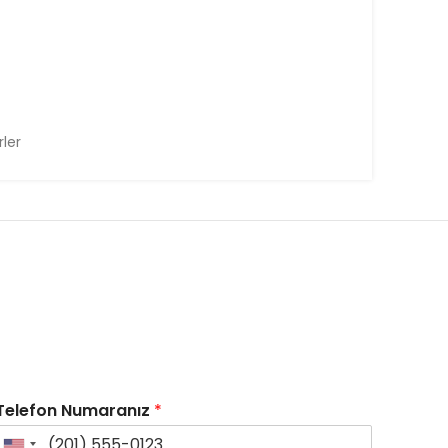
rler
Telefon Numaranız
*