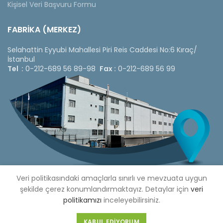
Kişisel Veri Başvuru Formu
FABRİKA (MERKEZ)
Selahattin Eyyubi Mahallesi Piri Reis Caddesi No:6 Kıraç/
İstanbul
Tel :
0-212-689 56 89-98
Fax :
0-212-689 56 99
Veri politikasındaki amaçlarla sınırlı ve mevzuata uygun
şekilde çerez konumlandırmaktayız. Detaylar için
veri
politikamızı
inceleyebilirsiniz.
Copyright © 2020 Çetinkaya Pano |
Çetinkaya Pano Fiyat
Listesi
KABUL EDIYORUM