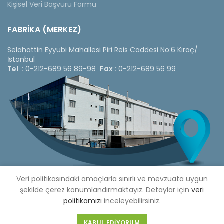
Kişisel Veri Başvuru Formu
FABRİKA (MERKEZ)
Selahattin Eyyubi Mahallesi Piri Reis Caddesi No:6 Kıraç/
İstanbul
Tel :
0-212-689 56 89-98
Fax :
0-212-689 56 99
Veri politikasındaki amaçlarla sınırlı ve mevzuata uygun
şekilde çerez konumlandırmaktayız. Detaylar için
veri
politikamızı
inceleyebilirsiniz.
Copyright © 2020 Çetinkaya Pano |
Çetinkaya Pano Fiyat
Listesi
KABUL EDIYORUM