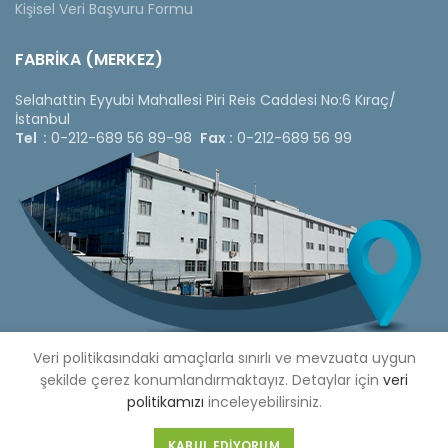
Kişisel Veri Başvuru Formu
FABRİKA (MERKEZ)
Selahattin Eyyubi Mahallesi Piri Reis Caddesi No:6 Kıraç/
İstanbul
Tel :
0-212-689 56 89-98
Fax :
0-212-689 56 99
Veri politikasındaki amaçlarla sınırlı ve mevzuata uygun
şekilde çerez konumlandırmaktayız. Detaylar için
veri
politikamızı
inceleyebilirsiniz.
Copyright © 2020 Çetinkaya Pano |
Çetinkaya Pano Fiyat
Listesi
KABUL EDIYORUM