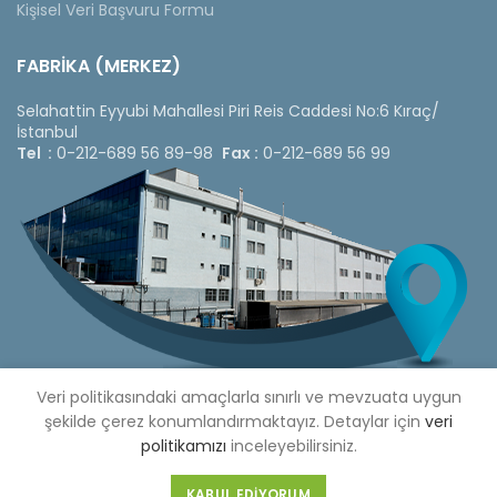
Kişisel Veri Başvuru Formu
FABRİKA (MERKEZ)
Selahattin Eyyubi Mahallesi Piri Reis Caddesi No:6 Kıraç/
İstanbul
Tel :
0-212-689 56 89-98
Fax :
0-212-689 56 99
Veri politikasındaki amaçlarla sınırlı ve mevzuata uygun
şekilde çerez konumlandırmaktayız. Detaylar için
veri
politikamızı
inceleyebilirsiniz.
Copyright © 2020 Çetinkaya Pano |
Çetinkaya Pano Fiyat
Listesi
KABUL EDIYORUM