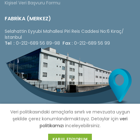
Kişisel Veri Başvuru Formu
FABRİKA (MERKEZ)
Selahattin Eyyubi Mahallesi Piri Reis Caddesi No:6 Kıraç/
İstanbul
Tel :
0-212-689 56 89-98
Fax :
0-212-689 56 99
Veri politikasındaki amaçlarla sınırlı ve mevzuata uygun
şekilde çerez konumlandırmaktayız. Detaylar için
veri
politikamızı
inceleyebilirsiniz.
Copyright © 2020 Çetinkaya Pano |
Çetinkaya Pano Fiyat
Listesi
KABUL EDIYORUM