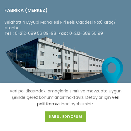
FABRİKA (MERKEZ)
Selahattin Eyyubi Mahallesi Piri Reis Caddesi No:6 Kıraç/
İstanbul
Tel :
0-212-689 56 89-98
Fax :
0-212-689 56 99
Veri politikasındaki amaçlarla sınırlı ve mevzuata uygun
şekilde çerez konumlandırmaktayız. Detaylar için
veri
politikamızı
inceleyebilirsiniz.
Copyright © 2020 Çetinkaya Pano |
Çetinkaya Pano Fiyat
KABUL EDIYORUM
Listesi