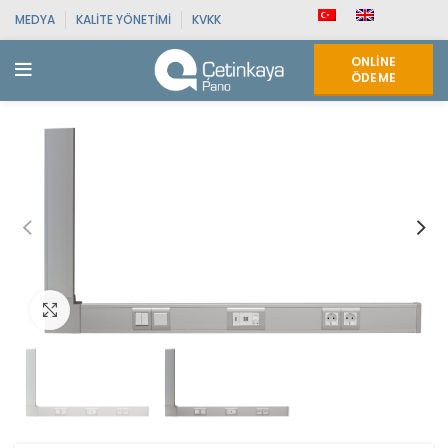
MEDYA
KALITE YÖNETIMI
KVKK
ONLINE
ÖDEME
Click to enlarge