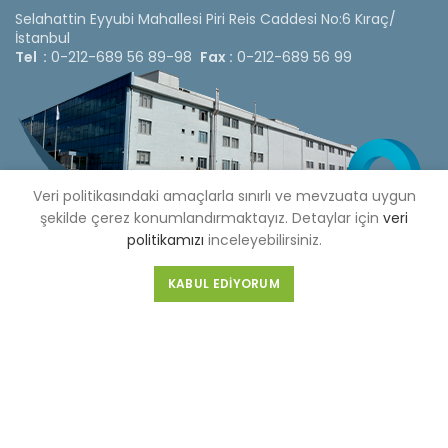
Selahattin Eyyubi Mahallesi Piri Reis Caddesi No:6 Kıraç/
İstanbul
Tel :
0-212-689 56 89-98
Fax :
0-212-689 56 99
Veri politikasındaki amaçlarla sınırlı ve mevzuata uygun
şekilde çerez konumlandırmaktayız. Detaylar için
veri
politikamızı
inceleyebilirsiniz.
KABUL EDIYORUM
Copyright © 2020 Çetinkaya Pano |
Çetinkaya Pano Fiyat
Listesi
Bizi Sosyal Medya Hesaplarımızdan Takip Edebilirsiniz »
Web Design by 3F Yazılım