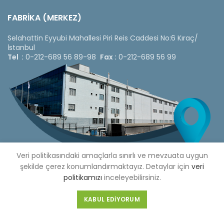
FABRİKA (MERKEZ)
Selahattin Eyyubi Mahallesi Piri Reis Caddesi No:6 Kıraç/
İstanbul
Tel :
0-212-689 56 89-98
Fax :
0-212-689 56 99
Veri politikasındaki amaçlarla sınırlı ve mevzuata uygun
şekilde çerez konumlandırmaktayız. Detaylar için
veri
politikamızı
inceleyebilirsiniz.
Copyright © 2020 Çetinkaya Pano |
Çetinkaya Pano Fiyat
KABUL EDIYORUM
Listesi