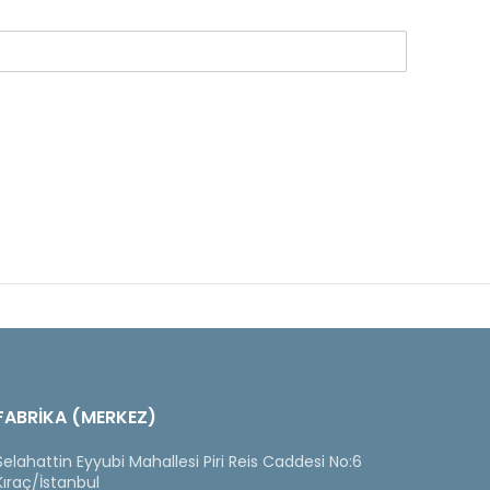
FABRİKA (MERKEZ)
Selahattin Eyyubi Mahallesi Piri Reis Caddesi No:6
Kıraç/İstanbul