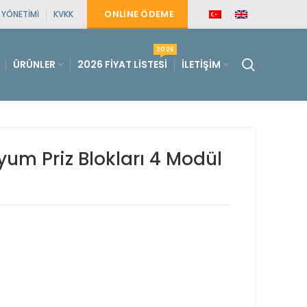
ONLINE ÖDEME
E YÖNETIMI
KVKK
2026
ÜRÜNLER
2026 FIYAT LISTESI
İLETIŞIM
um Priz Blokları 4 Modül