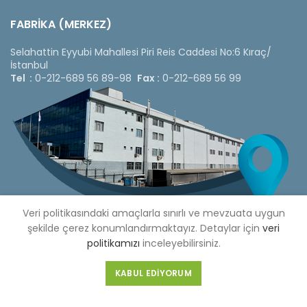
FABRİKA (MERKEZ)
Selahattin Eyyubi Mahallesi Piri Reis Caddesi No:6 Kıraç/
İstanbul
Tel :
0-212-689 56 89-98
Fax :
0-212-689 56 99
Veri politikasındaki amaçlarla sınırlı ve mevzuata uygun
şekilde çerez konumlandırmaktayız. Detaylar için
veri
politikamızı
inceleyebilirsiniz.
Copyright © 2020 Çetinkaya Pano |
Çetinkaya Pano Fiyat
KABUL EDIYORUM
Listesi