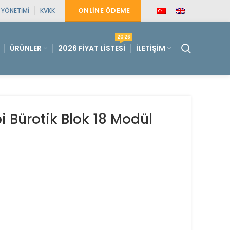
ONLINE ÖDEME
E YÖNETIMI
KVKK
2026
ÜRÜNLER
2026 FIYAT LISTESI
İLETIŞIM
pi Bürotik Blok 18 Modül