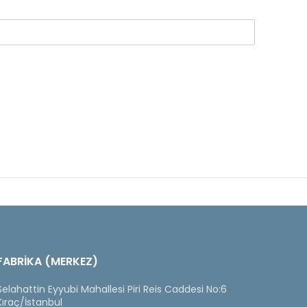
FABRİKA (MERKEZ)
Selahattin Eyyubi Mahallesi Piri Reis Caddesi No:6
Kıraç/İstanbul