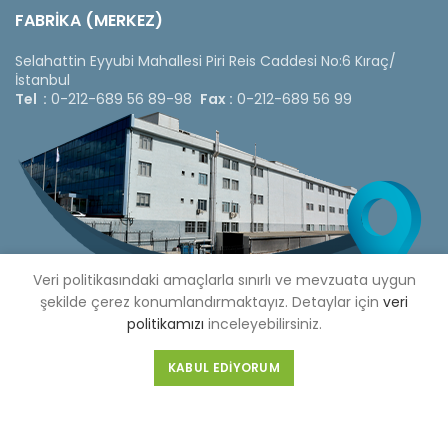
FABRİKA (MERKEZ)
Selahattin Eyyubi Mahallesi Piri Reis Caddesi No:6 Kıraç/
İstanbul
Tel :
0-212-689 56 89-98
Fax :
0-212-689 56 99
Veri politikasındaki amaçlarla sınırlı ve mevzuata uygun
şekilde çerez konumlandırmaktayız. Detaylar için
veri
politikamızı
inceleyebilirsiniz.
KABUL EDIYORUM
Copyright © 2020 Çetinkaya Pano |
Çetinkaya Pano Fiyat
Listesi
Bizi Sosyal Medya Hesaplarımızdan Takip Edebilirsiniz »