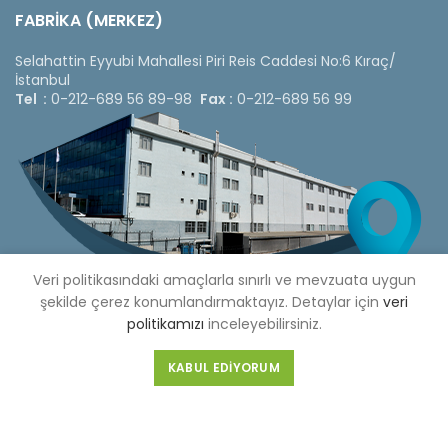
FABRİKA (MERKEZ)
Selahattin Eyyubi Mahallesi Piri Reis Caddesi No:6 Kıraç/
İstanbul
Tel :
0-212-689 56 89-98
Fax :
0-212-689 56 99
Veri politikasındaki amaçlarla sınırlı ve mevzuata uygun
şekilde çerez konumlandırmaktayız. Detaylar için
veri
politikamızı
inceleyebilirsiniz.
KABUL EDIYORUM
Copyright © 2020 Çetinkaya Pano |
Çetinkaya Pano Fiyat
Listesi
Bizi Sosyal Medya Hesaplarımızdan Takip Edebilirsiniz »