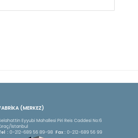
FABRİKA (MERKEZ)
Selahattin Eyyubi Mahallesi Piri Reis Caddesi No:6
Kıraç/İstanbul
Tel :
0-212-689 56 89-98
Fax :
0-212-689 56 99