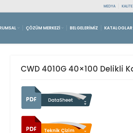
MEDYA
KALIT
RUMSAL
ÇÖZÜM MERKEZI
BELGELERIMIZ
KATALOGLAR
CWD 4010G 40×100 Delikli K