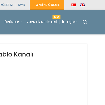
ONLINE ÖDEME
E YÖNETIMI
KVKK
2026
ÜRÜNLER
2026 FIYAT LISTESI
İLETIŞIM
ablo Kanalı