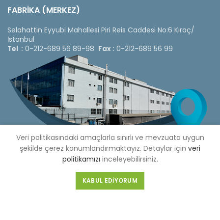
FABRİKA (MERKEZ)
Selahattin Eyyubi Mahallesi Piri Reis Caddesi No:6 Kıraç/
İstanbul
Tel :
0-212-689 56 89-98
Fax :
0-212-689 56 99
Veri politikasındaki amaçlarla sınırlı ve mevzuata uygun
şekilde çerez konumlandırmaktayız. Detaylar için
veri
politikamızı
inceleyebilirsiniz.
KABUL EDIYORUM
Copyright © 2020 Çetinkaya Pano |
Çetinkaya Pano Fiyat
Listesi
Bizi Sosyal Medya Hesaplarımızdan Takip Edebilirsiniz »