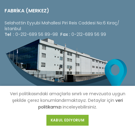
FABRİKA (MERKEZ)
Selahattin Eyyubi Mahallesi Piri Reis Caddesi No:6 Kıraç/
İstanbul
Tel :
0-212-689 56 89-98
Fax :
0-212-689 56 99
Veri politikasındaki amaçlarla sınırlı ve mevzuata uygun
şekilde çerez konumlandırmaktayız. Detaylar için
veri
politikamızı
inceleyebilirsiniz.
Copyright © 2020 Çetinkaya Pano |
Çetinkaya Pano Fiyat
KABUL EDIYORUM
Listesi