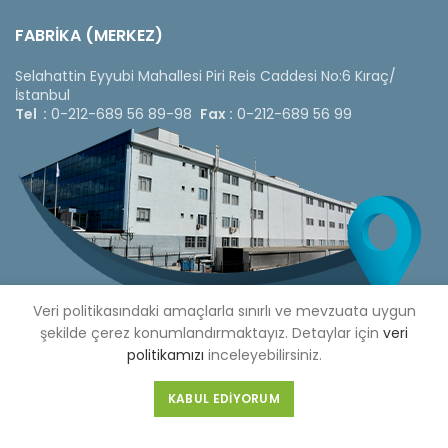
FABRİKA (MERKEZ)
Selahattin Eyyubi Mahallesi Piri Reis Caddesi No:6 Kıraç/
İstanbul
Tel :
0-212-689 56 89-98
Fax :
0-212-689 56 99
Veri politikasındaki amaçlarla sınırlı ve mevzuata uygun
şekilde çerez konumlandırmaktayız. Detaylar için
veri
politikamızı
inceleyebilirsiniz.
Copyright © 2020 Çetinkaya Pano |
Çetinkaya Pano Fiyat
KABUL EDIYORUM
Listesi