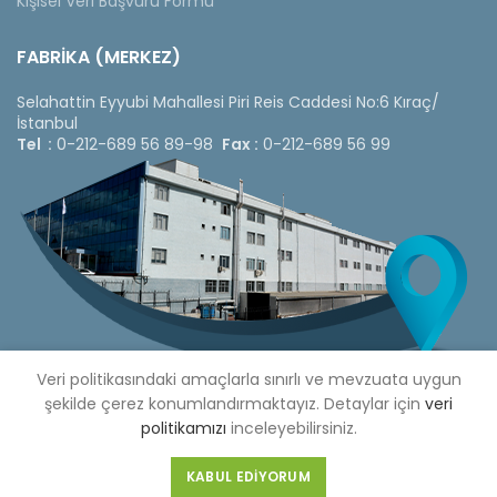
Kişisel Veri Başvuru Formu
FABRİKA (MERKEZ)
Selahattin Eyyubi Mahallesi Piri Reis Caddesi No:6 Kıraç/
İstanbul
Tel :
0-212-689 56 89-98
Fax :
0-212-689 56 99
Veri politikasındaki amaçlarla sınırlı ve mevzuata uygun
şekilde çerez konumlandırmaktayız. Detaylar için
veri
politikamızı
inceleyebilirsiniz.
Copyright © 2020 Çetinkaya Pano |
Çetinkaya Pano Fiyat
Listesi
KABUL EDIYORUM