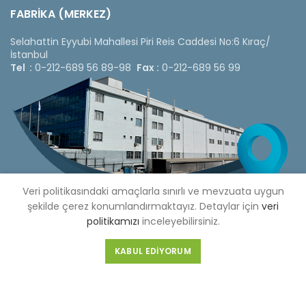
FABRİKA (MERKEZ)
Selahattin Eyyubi Mahallesi Piri Reis Caddesi No:6 Kıraç/
İstanbul
Tel :
0-212-689 56 89-98
Fax :
0-212-689 56 99
Veri politikasındaki amaçlarla sınırlı ve mevzuata uygun
şekilde çerez konumlandırmaktayız. Detaylar için
veri
politikamızı
inceleyebilirsiniz.
KABUL EDIYORUM
Copyright © 2020 Çetinkaya Pano |
Çetinkaya Pano Fiyat
Listesi
Bizi Sosyal Medya Hesaplarımızdan Takip Edebilirsiniz »