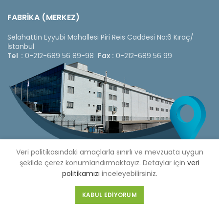
FABRİKA (MERKEZ)
Selahattin Eyyubi Mahallesi Piri Reis Caddesi No:6 Kıraç/
İstanbul
Tel :
0-212-689 56 89-98
Fax :
0-212-689 56 99
Veri politikasındaki amaçlarla sınırlı ve mevzuata uygun
şekilde çerez konumlandırmaktayız. Detaylar için
veri
politikamızı
inceleyebilirsiniz.
Copyright © 2020 Çetinkaya Pano |
Çetinkaya Pano Fiyat
KABUL EDIYORUM
Listesi